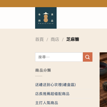
Skip
to
content
首頁
/
商店
/
芝麻糖
搜
尋
關
商品分類
鍵
字:
送禮送到心坎裡(禮盒區)
店長推薦超值配商品
主打人氣商品