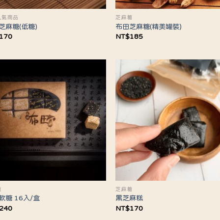
人氣商品
芝麻糖
芝麻糖(低糖)
布田芝麻糖(精美罐裝)
170
NT$
185
糖
芝麻糖
軟糖 16入/盒
黑芝麻糕
240
NT$
170