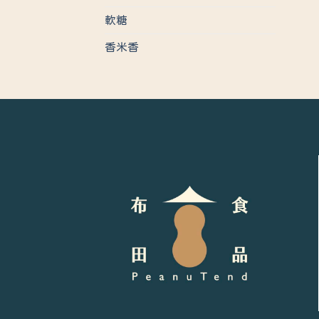
軟糖
香米香