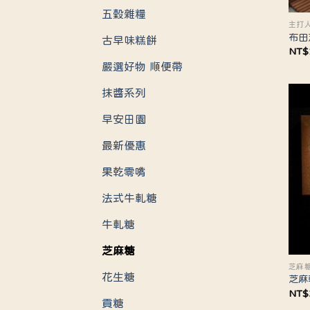
五穀雜糧
主打
布田
古早味糕餅
NT$
嚴選好物 順便帶
抹醬系列
早安田園
最新優惠
果乾零嘴
法式牛軋糖
牛軋糖
芝麻糖
芝麻
花生糖
芝麻
NT$
貢糖