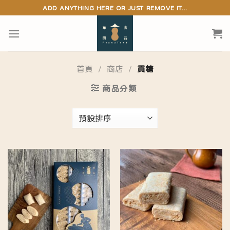
Skip
ADD ANYTHING HERE OR JUST REMOVE IT...
to
content
首頁
/
商店
/
貢糖
商品分類