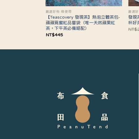
嚴選好物 順便帶
嚴選好
【Teascovery 發現茶】熱泡立體茶包-
發現
蘋蘋覓蜜紅品嘗袋（唯一天然蘋果紅
杯好
茶，下午茶必備絕配）
NT$
NT$
445