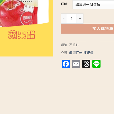
口味
十全果醋飲 100ml 蘋果醋 葡萄
加入購物車
貨號:
不提供
分類:
嚴選好物 順便帶
Facebook
Email
Threa
Lin