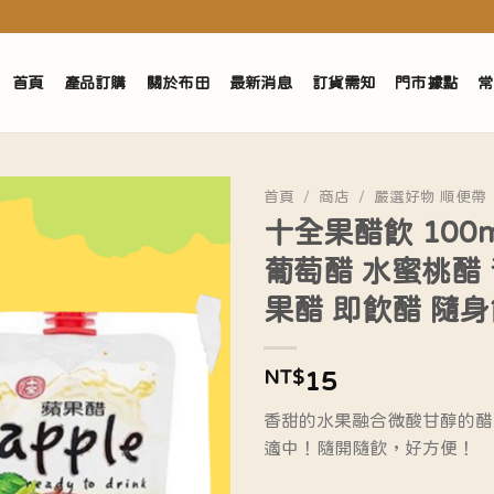
首頁
產品訂購
關於布田
最新消息
訂貨需知
門市據點
常
首頁
/
商店
/
嚴選好物 順便帶
十全果醋飲 100
葡萄醋 水蜜桃醋 
果醋 即飲醋 隨身
NT$
15
香甜的水果融合微酸甘醇的醋
適中！隨開隨飲，好方便！