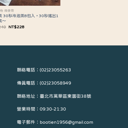
物 順便帶
茶 30秒冷泡茶8包入，30秒搖出1
茶～
原
目
240
NT$
228
始
前
價
價
格：
格：
NT$240。
NT$228。
聯絡電話：(02)23055263
傳真電話：(02)23058949
聯絡地址：臺北市萬華區東園街38號
營業時間：09:30-21:30
電子郵件：bootien1956@gmail.com