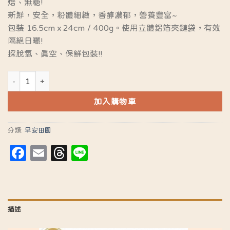
焙、無糖!
新鮮，安全，粉體細緻，香醇濃郁，營養豐富~
包裝 16.5cmｘ24cm / 400g。使用立體鋁箔夾鏈袋，有效
隔絕日曬!
採脫氧、真空、保鮮包裝!!
布田黑芝麻粉(無糖) 數量
加入購物車
分類:
早安田園
Facebook
Email
Threads
Line
描述