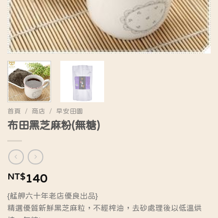
首頁
/
商店
/
早安田園
布田黑芝麻粉(無糖)
NT$
140
{艋舺六十年老店優良出品}
精選優質新鮮黑芝麻粒，不經榨油，去砂處理後以低溫烘