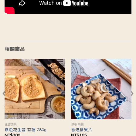
相關商品
抹醬系列
早安田園
顆粒花生醬 有糖 280g
香焙腰果片
NT$
300
NT$
165