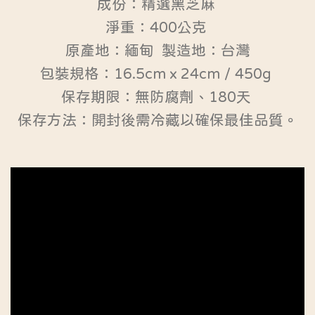
成份：精選黑芝麻
淨重：400公克
原產地：緬甸 製造地：台灣
包裝規格：16.5cmｘ24cm / 450g
保存期限：無防腐劑、180天
保存方法：開封後需冷藏以確保最佳品質。