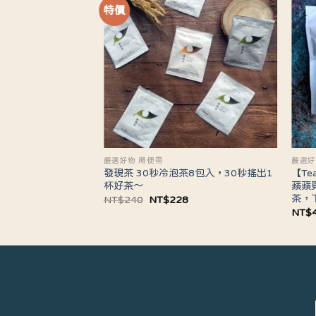
特價
嚴選好物 順便帶
嚴選好
發現茶 30秒冷泡茶8包入，30秒搖出1
【Te
杯好茶～
蘋蘋
茶，
原
目
NT$
240
NT$
228
始
前
NT$
價
價
格：
格：
NT$240。
NT$228。