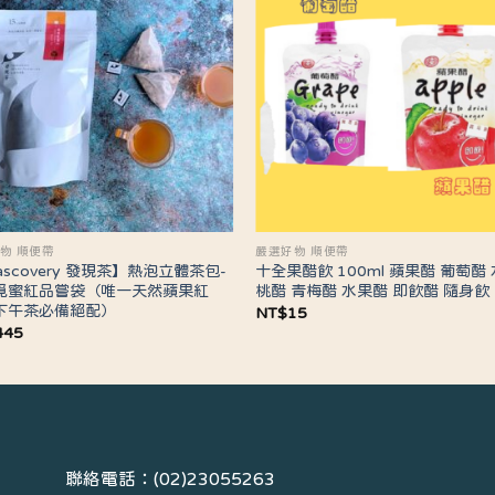
物 順便帶
嚴選好物 順便帶
ascovery 發現茶】熱泡立體茶包-
十全果醋飲 100ml 蘋果醋 葡萄醋
覓蜜紅品嘗袋（唯一天然蘋果紅
桃醋 青梅醋 水果醋 即飲醋 隨身飲
下午茶必備絕配）
NT$
15
445
聯絡電話：(02)23055263