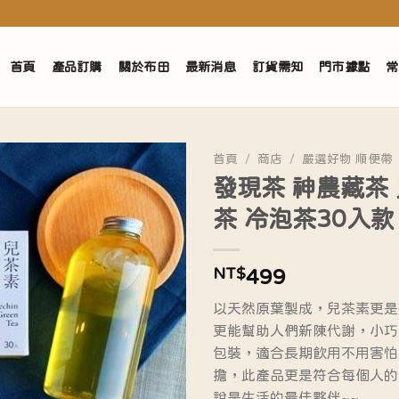
首頁
產品訂購
關於布田
最新消息
訂貨需知
門市據點
常
首頁
/
商店
/
嚴選好物 順便帶
發現茶 神農藏茶
茶 冷泡茶30入款
NT$
499
以天然原葉製成，兒茶素更是
更能幫助人們新陳代謝，小巧
包裝，適合長期飲用不用害怕
擔，此產品更是符合每個人的
說是生活的最佳夥伴~~