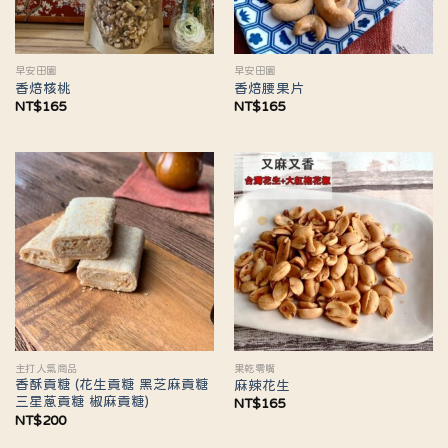
早安田園
早安田園
香焙核桃
香焙腰果片
NT$
165
NT$
165
主打人氣商品
果乾零嘴
香酥貢糖 (花生貢糖 黑芝麻貢糖
麻辣花生
三星蔥貢糖 椒麻貢糖)
NT$
165
NT$
200