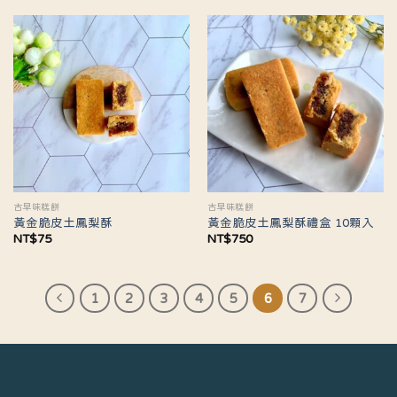
古早味糕餅
古早味糕餅
黃金脆皮土鳳梨酥
黃金脆皮土鳳梨酥禮盒 10顆入
NT$
75
NT$
750
1
2
3
4
5
6
7