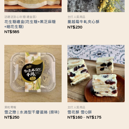
送禮送到心坎裡(禮盒區)
主打人氣商品
花生糖禮盒(花生糖+黑芝麻糖
蔓越莓牛軋夾心酥
+細花生糖)
NT$
230
NT$
585
果乾零嘴
主打人氣商品
雪之戀 | 水滴型千層蛋捲 (原味)
雪花酥 雪Q餅
價
NT$
250
NT$
160
–
NT$
175
格
範
圍：