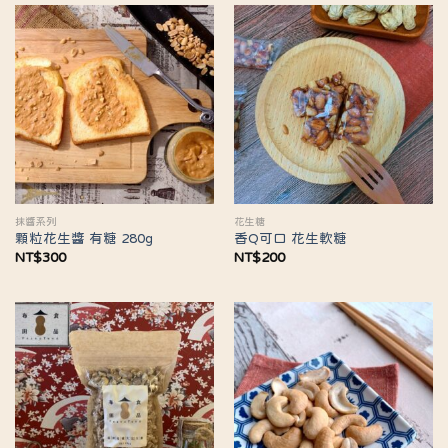
NT$160
到
NT$175
抹醬系列
花生糖
顆粒花生醬 有糖 280g
香Q可口 花生軟糖
NT$
300
NT$
200