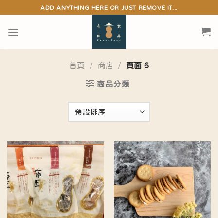
Skip
ADD ANYTHING HERE OR JUST REMOVE IT...
to
content
首頁
/
商店
/
頁面 6
商品分類